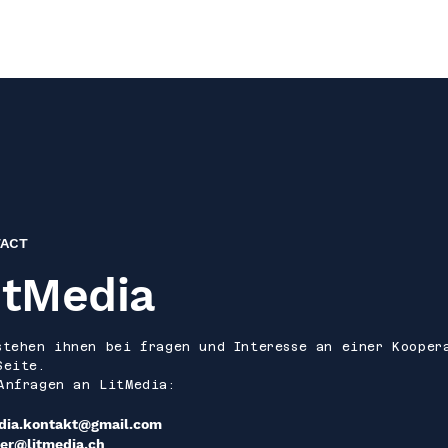
ACT
itMedia
stehen ihnen bei fragen und Interesse an einer Kooper
Seite.
Anfragen an LitMedia:
dia.kontakt@gmail.com
er@litmedia.ch