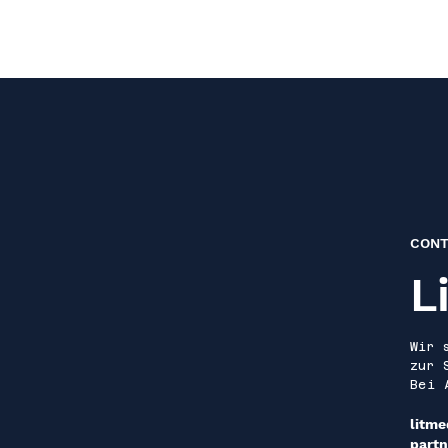
LitMedia
CONT
L
Wir 
zur 
Bei 
litme
partn